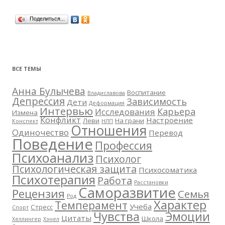
Поделиться...
ВСЕ ТЕМЫ
Анна Булычева
Воспитание
Владиславова
Депрессия
Зависимость
Дети
Деформация
Интервью
Карьера
Исследования
Измена
Конфликт
Настроение
Леви
На грани
Конспект
НЛП
Отношения
Одиночество
Перевод
Поведение
Профессия
Психоанализ
Психолог
Психологическая защита
Психосоматика
Психотерапия
Работа
Расстановки
Саморазвитие
Рецензия
Семья
Род
Характер
Темперамент
Учеба
Стресс
Спорт
Чувства
Эмоции
Цитаты
Школа
Хеллингер
Хэнел