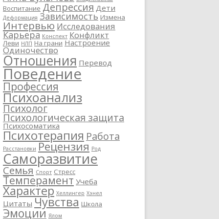
Депрессия
Дети
Воспитание
Зависимость
Измена
Деформация
Интервью
Исследования
Карьера
Конфликт
Конспект
Настроение
Леви
На грани
НЛП
Одиночество
Отношения
Перевод
Поведение
Профессия
Психоанализ
Психолог
Психологическая защита
Психосоматика
Психотерапия
Работа
Рецензия
Расстановки
Род
Саморазвитие
Семья
Стресс
Спорт
Темперамент
Учеба
Характер
Хеллингер
Хэнел
Чувства
Цитаты
Школа
Эмоции
Ялом