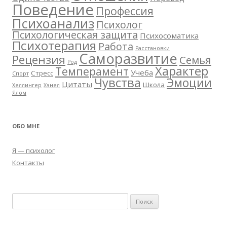
Поведение
Профессия
Психоанализ
Психолог
Психологическая защита
Психосоматика
Психотерапия
Работа
Расстановки
Саморазвитие
Рецензия
Семья
Род
Характер
Темперамент
Учеба
Стресс
Спорт
Чувства
Эмоции
Цитаты
Школа
Хеллингер
Хэнел
Ялом
ОБО МНЕ
Я — психолог
Контакты
Н
а
й