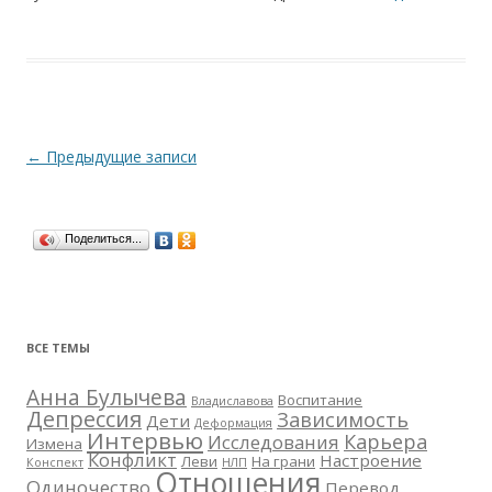
Навигация
←
Предыдущие записи
по
записям
Поделиться...
ВСЕ ТЕМЫ
Анна Булычева
Воспитание
Владиславова
Депрессия
Зависимость
Дети
Деформация
Интервью
Карьера
Исследования
Измена
Конфликт
Настроение
Леви
На грани
Конспект
НЛП
Отношения
Одиночество
Перевод