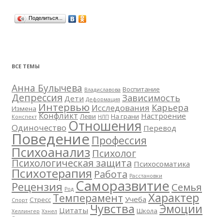
Поделиться...
ВСЕ ТЕМЫ
Анна Булычева
Воспитание
Владиславова
Депрессия
Зависимость
Дети
Деформация
Интервью
Карьера
Исследования
Измена
Конфликт
Настроение
Леви
На грани
Конспект
НЛП
Отношения
Одиночество
Перевод
Поведение
Профессия
Психоанализ
Психолог
Психологическая защита
Психосоматика
Психотерапия
Работа
Расстановки
Саморазвитие
Рецензия
Семья
Род
Характер
Темперамент
Учеба
Стресс
Спорт
Чувства
Эмоции
Цитаты
Школа
Хеллингер
Хэнел