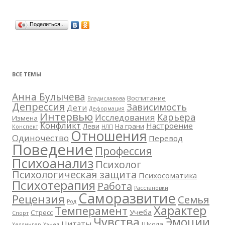
по
записям
Поделиться...
ВСЕ ТЕМЫ
Анна Булычева
Воспитание
Владиславова
Депрессия
Зависимость
Дети
Деформация
Интервью
Карьера
Исследования
Измена
Конфликт
Настроение
Леви
На грани
Конспект
НЛП
Отношения
Одиночество
Перевод
Поведение
Профессия
Психоанализ
Психолог
Психологическая защита
Психосоматика
Психотерапия
Работа
Расстановки
Саморазвитие
Рецензия
Семья
Род
Характер
Темперамент
Учеба
Стресс
Спорт
Чувства
Эмоции
Цитаты
Школа
Хеллингер
Хэнел