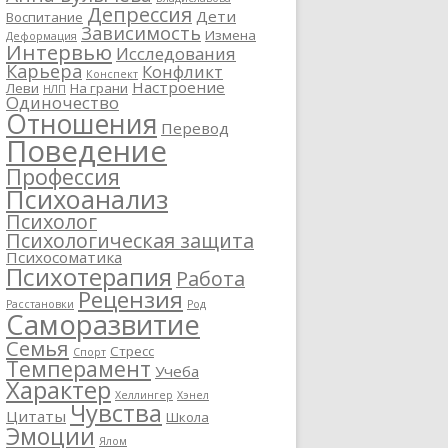
Депрессия
Дети
Воспитание
Зависимость
Измена
Деформация
Интервью
Исследования
Карьера
Конфликт
Конспект
Настроение
Леви
На грани
НЛП
Одиночество
Отношения
Перевод
Поведение
Профессия
Психоанализ
Психолог
Психологическая защита
Психосоматика
Психотерапия
Работа
Рецензия
Расстановки
Род
Саморазвитие
Семья
Стресс
Спорт
Темперамент
Учеба
Характер
Хеллингер
Хэнел
Чувства
Цитаты
Школа
Эмоции
Ялом