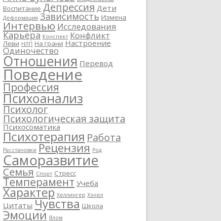
Депрессия
Дети
Воспитание
Зависимость
Измена
Деформация
Интервью
Исследования
Карьера
Конфликт
Конспект
Настроение
Леви
На грани
НЛП
Одиночество
Отношения
Перевод
Поведение
Профессия
Психоанализ
Психолог
Психологическая защита
Психосоматика
Психотерапия
Работа
Рецензия
Расстановки
Род
Саморазвитие
Семья
Стресс
Спорт
Темперамент
Учеба
Характер
Хеллингер
Хэнел
Чувства
Цитаты
Школа
Эмоции
Ялом