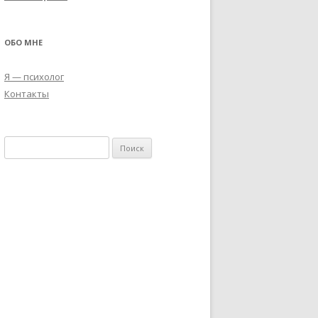
ОБО МНЕ
Я — психолог
Контакты
Н
а
й
т
и
: