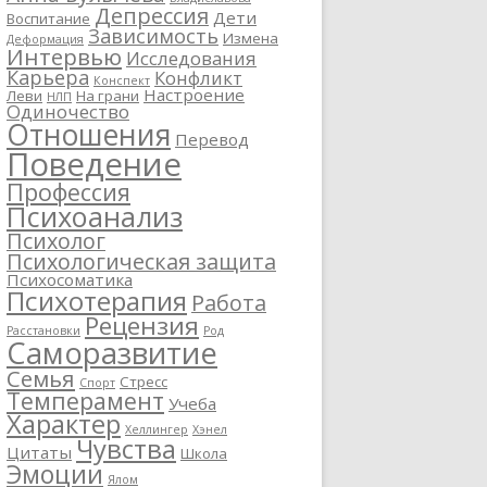
Депрессия
Дети
Воспитание
Зависимость
Измена
Деформация
Интервью
Исследования
Карьера
Конфликт
Конспект
Настроение
Леви
На грани
НЛП
Одиночество
Отношения
Перевод
Поведение
Профессия
Психоанализ
Психолог
Психологическая защита
Психосоматика
Психотерапия
Работа
Рецензия
Расстановки
Род
Саморазвитие
Семья
Стресс
Спорт
Темперамент
Учеба
Характер
Хеллингер
Хэнел
Чувства
Цитаты
Школа
Эмоции
Ялом