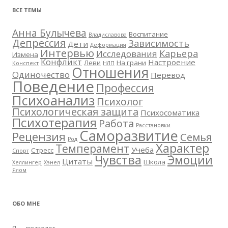
ВСЕ ТЕМЫ
Анна Булычева
Воспитание
Владиславова
Депрессия
Зависимость
Дети
Деформация
Интервью
Карьера
Исследования
Измена
Конфликт
Настроение
Леви
На грани
Конспект
НЛП
Отношения
Одиночество
Перевод
Поведение
Профессия
Психоанализ
Психолог
Психологическая защита
Психосоматика
Психотерапия
Работа
Расстановки
Саморазвитие
Рецензия
Семья
Род
Характер
Темперамент
Учеба
Стресс
Спорт
Чувства
Эмоции
Цитаты
Школа
Хеллингер
Хэнел
Ялом
ОБО МНЕ