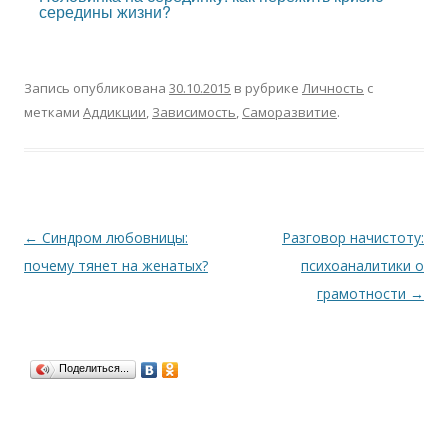
середины жизни?
Запись опубликована
30.10.2015
в рубрике
Личность
с
метками
Аддикции
,
Зависимость
,
Саморазвитие
.
Навигация
←
Синдром любовницы:
Разговор начистоту:
по
почему тянет на женатых?
психоаналитики о
записям
грамотности
→
Поделиться...