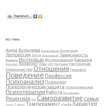
Поделиться...
ВСЕ ТЕМЫ
Анна Булычева
Воспитание
Владиславова
Депрессия
Зависимость
Дети
Деформация
Интервью
Карьера
Исследования
Измена
Конфликт
Настроение
Леви
На грани
Конспект
НЛП
Отношения
Одиночество
Перевод
Поведение
Профессия
Психоанализ
Психолог
Психологическая защита
Психосоматика
Психотерапия
Работа
Расстановки
Саморазвитие
Рецензия
Семья
Род
Характер
Темперамент
Учеба
Стресс
Спорт