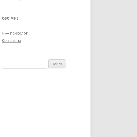
ОБО МНЕ
Я — психолог
Контакты
Н
а
й
т
и
: