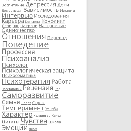
Депрессия
Дети
Воспитание
Зависимость
Измена
Деформация
Интервью
Исследования
Карьера
Конфликт
Конспект
Настроение
Леви
На грани
НЛП
Одиночество
Отношения
Перевод
Поведение
Профессия
Психоанализ
Психолог
Психологическая защита
Психосоматика
Психотерапия
Работа
Рецензия
Расстановки
Род
Саморазвитие
Семья
Стресс
Спорт
Темперамент
Учеба
Характер
Хеллингер
Хэнел
Чувства
Цитаты
Школа
Эмоции
Ялом