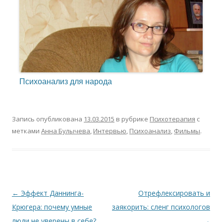
Психоанализ для народа
Запись опубликована
13.03.2015
в рубрике
Психотерапия
с
метками
Анна Булычева
,
Интервью
,
Психоанализ
,
Фильмы
.
Навигация
←
Эффект Даннинга-
Отрефлексировать и
по
Крюгера: почему умные
заякорить: сленг психологов
записям
люди не уверены в себе?
→