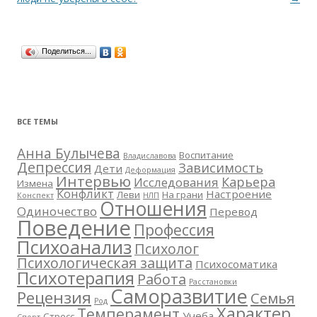
Поделиться...
ВСЕ ТЕМЫ
Анна Булычева
Воспитание
Владиславова
Депрессия
Зависимость
Дети
Деформация
Интервью
Карьера
Исследования
Измена
Конфликт
Настроение
Леви
На грани
Конспект
НЛП
Отношения
Одиночество
Перевод
Поведение
Профессия
Психоанализ
Психолог
Психологическая защита
Психосоматика
Психотерапия
Работа
Расстановки
Саморазвитие
Рецензия
Семья
Род
Характер
Темперамент
Учеба
Стресс