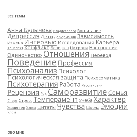
ВСЕ ТЕМЫ
Анна Булычева
Воспитание
Владиславова
Депрессия
Зависимость
Дети
Деформация
Интервью
Карьера
Исследования
Измена
Конфликт
Настроение
Леви
На грани
Конспект
НЛП
Отношения
Одиночество
Перевод
Поведение
Профессия
Психоанализ
Психолог
Психологическая защита
Психосоматика
Психотерапия
Работа
Расстановки
Саморазвитие
Рецензия
Семья
Род
Характер
Темперамент
Учеба
Стресс
Спорт
Чувства
Эмоции
Цитаты
Школа
Хеллингер
Хэнел
Ялом
ОБО МНЕ