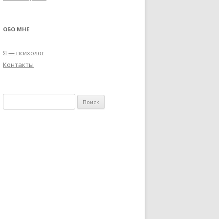
ОБО МНЕ
Я — психолог
Контакты
Н
а
й
т
и
: