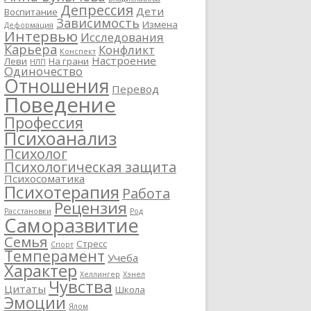
Депрессия
Дети
Воспитание
Зависимость
Измена
Деформация
Интервью
Исследования
Карьера
Конфликт
Конспект
Настроение
Леви
На грани
НЛП
Одиночество
Отношения
Перевод
Поведение
Профессия
Психоанализ
Психолог
Психологическая защита
Психосоматика
Психотерапия
Работа
Рецензия
Расстановки
Род
Саморазвитие
Семья
Стресс
Спорт
Темперамент
Учеба
Характер
Хеллингер
Хэнел
Чувства
Цитаты
Школа
Эмоции
Ялом