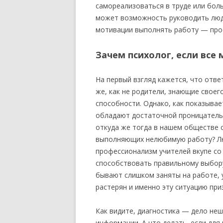
самореализоваться в труде или бол
может возможность руководить людь
мотивации выполнять работу — прос
Зачем психолог, если все
На первый взгляд кажется, что отве
же, как не родители, знающие своег
способности. Однако, как показывае
обладают достаточной проницательн
откуда же тогда в нашем обществе с
выполняющих нелюбимую работу? Лю
профессионализм учителей вкупе со
способствовать правильному выбору
бывают слишком заняты на работе, 
растерян и именно эту ситуацию при
Как видите, диагностика — дело неш
информации. А что делать, если для