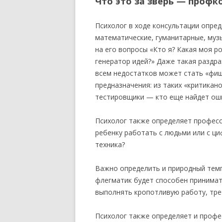
Что это за зверь — профк
Психолог в ходе консультации опред
математические, гуманитарные, музы
на его вопросы «Кто я? Какая моя 
генератор идей?» Даже такая раздр
всем недостатков может стать «фиш
предназначения: из таких «критикан
тестировщики — кто еще найдет оши
Психолог также определяет професс
ребенку работать с людьми или с ци
техника?
Важно определить и природный темп
флегматик будет способен принимат
выполнять кропотливую работу, тр
Психолог также определяет и профе