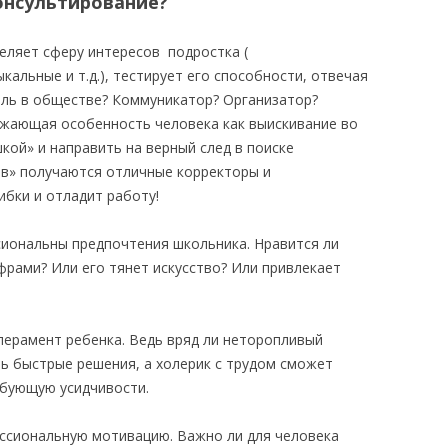
онсультирование?
еляет сферу интересов подростка (
кальные и т.д.), тестирует его способности, отвечая
роль в обществе? Коммуникатор? Организатор?
ажающая особенность человека как выискивание во
кой» и направить на верный след в поиске
ов» получаются отличные корректоры и
бки и отладит работу!
иональны предпочтения школьника. Нравится ли
фрами? Или его тянет искусство? Или привлекает
ерамент ребенка. Ведь вряд ли неторопливый
ь быстрые решения, а холерик с трудом сможет
ебующую усидчивости.
ссиональную мотивацию. Важно ли для человека