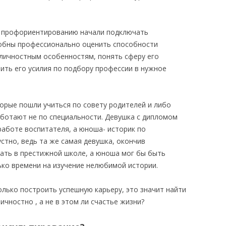
к профориентированию начали подключать
обны профессионально оценить способности
 личностным особенностям, понять сферу его
авить его усилия по подбору профессии в нужное
торые пошли учиться по совету родителей и либо
аботают не по специальности. Девушка с дипломом
работе воспитателя, а юноша- историк по
стно, ведь та же самая девушка, окончив
тать в престижной школе, а юноша мог бы быть
ько времени на изучение нелюбимой истории.
олько построить успешную карьеру, это значит найти
ичностно , а не в этом ли счастье жизни?