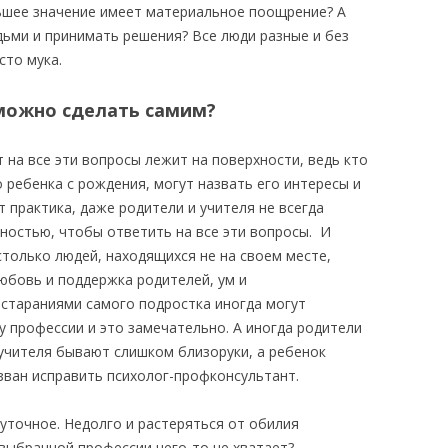
ьшее значение имеет материальное поощрение? А
ми и принимать решения? Все люди разные и без
то мука.
 можно сделать самим?
т на все эти вопросы лежит на поверхности, ведь кто
о ребенка с рождения, могут назвать его интересы и
т практика, даже родители и учителя не всегда
остью, чтобы ответить на все эти вопросы. И
только людей, находящихся не на своем месте,
бовь и поддержка родителей, ум и
 стараниями самого подростка иногда могут
 профессии и это замечательно. А иногда родители
учителя бывают слишком близоруки, а ребенок
зван исправить психолог-профконсультант.
уточное. Недолго и растеряться от обилия
 выбранной профессии чего-то не хватает?